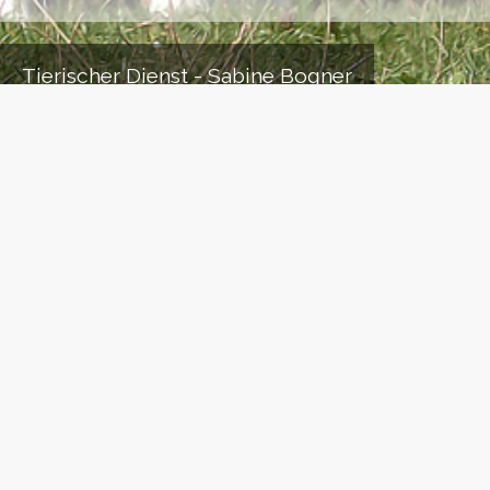
Tierischer Dienst - Sabine Bogner
Mein Name ist
Sabine Bogner
und ich beschäftige mich